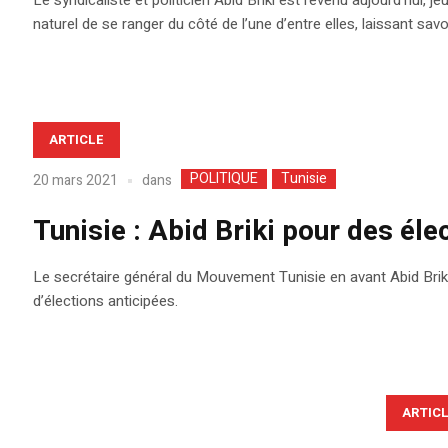
Le syndicaliste et politicien Abid Briki est revenu aujourd’hui, je
naturel de se ranger du côté de l’une d’entre elles, laissant savoi
ARTICLE
POLITIQUE
Tunisie
dans
20 mars 2021
Tunisie : Abid Briki pour des éle
Le secrétaire général du Mouvement Tunisie en avant Abid Briki
d’élections anticipées.
ARTIC