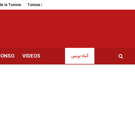
e
Tunisie | Les avocats d’Abir Moussi craignent pour sa sécurité en prison
CONSO
VIDEOS
أنباء تونس