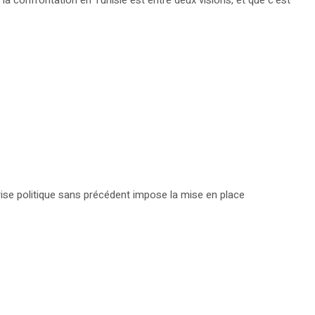
ui, la confrontation en Tunisie est entre deux visions, et que c’est
rise politique sans précédent impose la mise en place