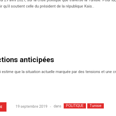
udi 29 avril 2021, sur la crise politique que traverse la Tunisie. Pour l
r qu’il soutient celle du président de la république Kaïs...
ctions anticipées
 estime que la situation actuelle marquée par des tensions et une c
POLITIQUE
Tunisie
dans
19 septembre 2019
LE