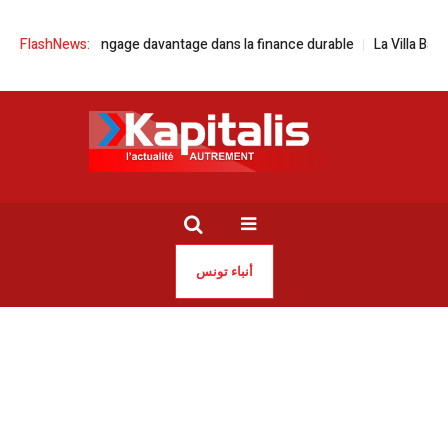
 s’engage davantage dans la finance durable
FlashNews:
La Villa Baizeau fait revivr
أنباء تونس