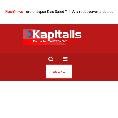
ore critiquer Kaïs Saïed ?
FlashNews:
A la redécouverte des couleurs perdues de 
أنباء تونس