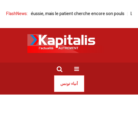
ussie, mais le patient cherche encore son pouls
FlashNews:
Les menaces de Trum
أنباء تونس