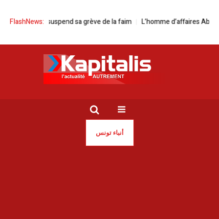
pend sa grève de la faim
FlashNews:
L’homme d’affaires Abdelaziz Makhloufi libé
أنباء تونس