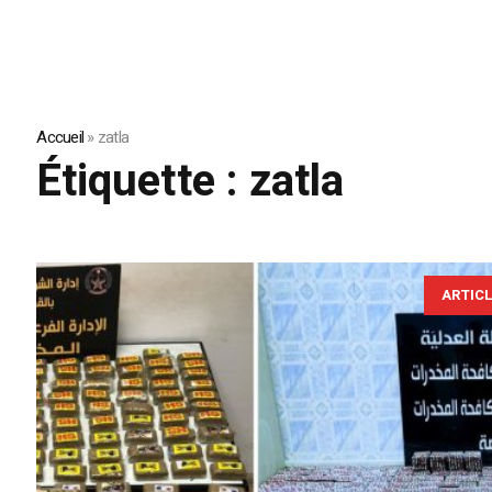
Accueil
»
zatla
Étiquette :
zatla
ARTIC