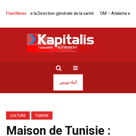
a à la tête de la Direction générale de la santé
FlashNews:
OM – Atalanta en live str
أنباء تونس
CULTURE
TUNISIE
Maison de Tunisie :