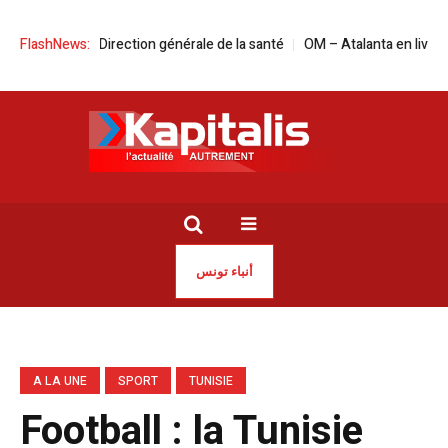
 tête de la Direction générale de la santé
FlashNews:
OM – Atalanta en live streaming
أنباء تونس
A LA UNE
SPORT
TUNISIE
Football : la Tunisie