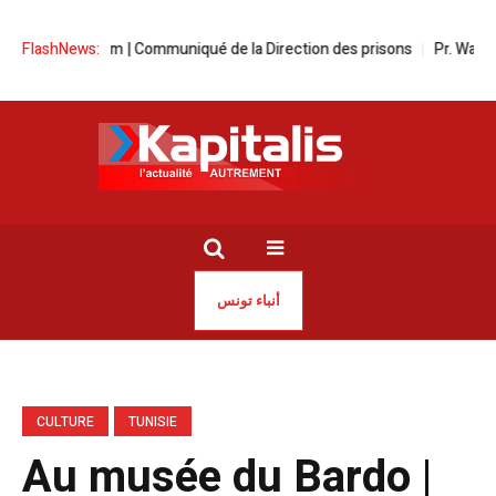
 de la faim | Communiqué de la Direction des prisons
FlashNews:
Pr. Walid Naija à
أنباء تونس
CULTURE
TUNISIE
Au musée du Bardo |