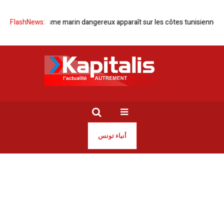
Un organisme marin dangereux apparaît sur les côtes tunisiennes
FlashNews:
La Tu
أنباء تونس