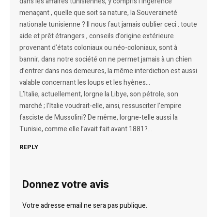
dans les affaires tunisiennes, y compris l’ingérence
menaçant , quelle que soit sa nature, la Souveraineté
nationale tunisienne ? Il nous faut jamais oublier ceci : toute
aide et prêt étrangers , conseils d’origine extérieure
provenant d’états coloniaux ou néo-coloniaux, sont à
bannir; dans notre société on ne permet jamais à un chien
d’entrer dans nos demeures, la même interdiction est aussi
valable concernant les loups et les hyènes…
L’Italie, actuellement, lorgne la Libye, son pétrole, son
marché ; l’Italie voudrait-elle, ainsi, ressusciter l’empire
fasciste de Mussolini? De même, lorgne-telle aussi la
Tunisie, comme elle l’avait fait avant 1881?…
REPLY
Donnez votre avis
Votre adresse email ne sera pas publique.