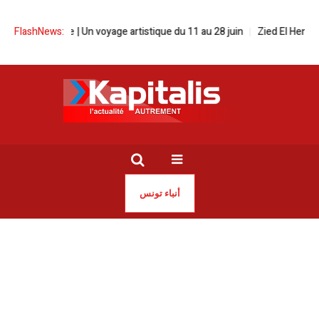
a rue | Un voyage artistique du 11 au 28 juin
FlashNews:
Zied El Heni | Le SNJT ap
أنباء تونس