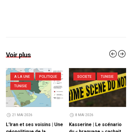
Voir plus
A LA UNE
POLITIQUE
SOCIETE
TUNISIE
TUNISIE
21 MAI 2026
8 MAI 2026
L’Iran et ses voisins | Une
Kasserine | Le scénario
géopolitique de la
du « braquage » cachait