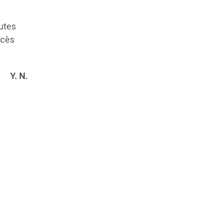
outes
ocès
Y. N.