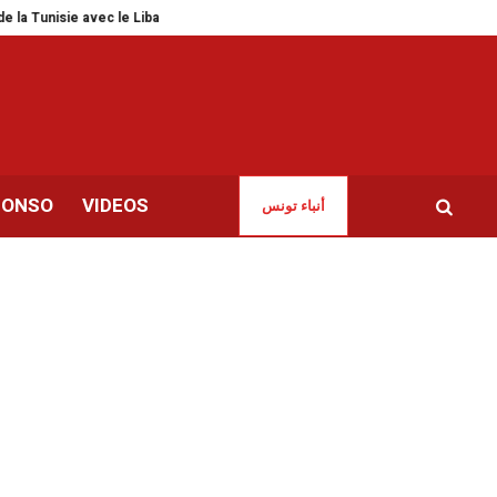
 avec le Liban
Mourad Zeghidi | Mobilisation et appel à la suspension de sa
CONSO
VIDEOS
أنباء تونس