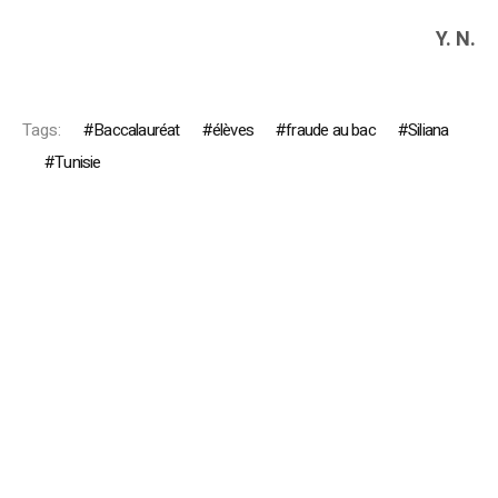
Y. N.
Tags:
Baccalauréat
élèves
fraude au bac
Siliana
Tunisie