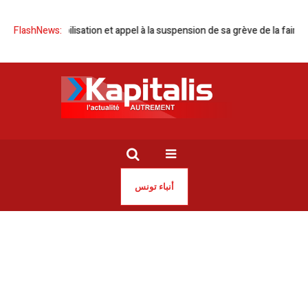
di | Mobilisation et appel à la suspension de sa grève de la faim
FlashNews:
Fraud
أنباء تونس