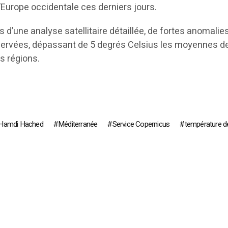
’Europe occidentale ces derniers jours.
s d’une analyse satellitaire détaillée, de fortes anomalie
servées, dépassant de 5 degrés Celsius les moyennes d
s régions.
Hamdi Hached
Méditerranée
Service Copernicus
température de