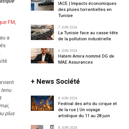
atique
IACE | Impacts économiques
des pluies torrentielles en
Tunisie
que FM
,
7 JUIN 2026
La Tunisie face au casse-tête
eau a
de la pollution industrielle
rés
6 JUIN 2026
s
Hatem Amira nommé DG de
sité
MAE Assurances
+ News Société
rvient
 tenu
t
8 JUIN 2026
Festival des arts du cirque et
 mai,
de la rue | Un voyage
u plus
artistique du 11 au 28 juin
8 JUIN 2026