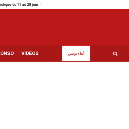
 au 28 juin
Zied El Heni | Le SNJT appelle à une conférence de presse et 
CONSO
VIDEOS
أنباء تونس