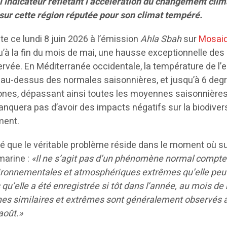
 indicateur reflétant l’accélération du changement clim
 sur cette région réputée pour son climat tempéré.
te ce lundi 8 juin 2026 à l’émission
Ahla Sbah
sur
Mosai
’à la fin du mois de mai, une hausse exceptionnelle des
rvée. En Méditerranée occidentale, la température de l’
s au-dessus des normales saisonnières, et jusqu’à 6 deg
ones, dépassant ainsi toutes les moyennes saisonnière
anquera pas d’avoir des impacts négatifs sur la biodiver
ment.
 que le véritable problème réside dans le moment où su
marine :
«Il ne s’agit pas d’un phénomène normal compte
ironnementales et atmosphériques extrêmes qu’elle peu
 qu’elle a été enregistrée si tôt dans l’année, au mois de
es similaires et extrêmes sont généralement observés a
 août.»