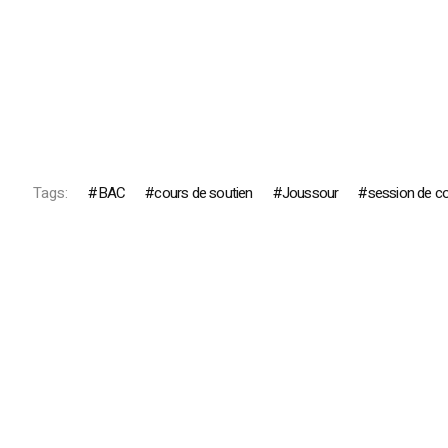
Tags:
BAC
cours de soutien
Joussour
session de co