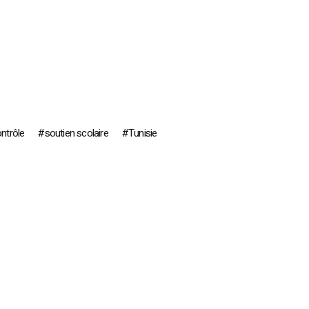
ntrôle
soutien scolaire
Tunisie