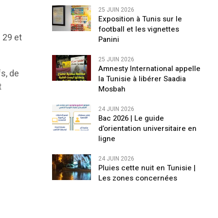
25 JUIN 2026
Exposition à Tunis sur le
football et les vignettes
 29 et
Panini
25 JUIN 2026
Amnesty International appelle
fs, de
la Tunisie à libérer Saadia
t
Mosbah
s
24 JUIN 2026
Bac 2026 | Le guide
d’orientation universitaire en
ligne
24 JUIN 2026
Pluies cette nuit en Tunisie |
Les zones concernées