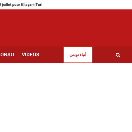
ur Khayam Turki
Session de contrôle du Bac | Trois jours de cours de souti
CONSO
VIDEOS
أنباء تونس