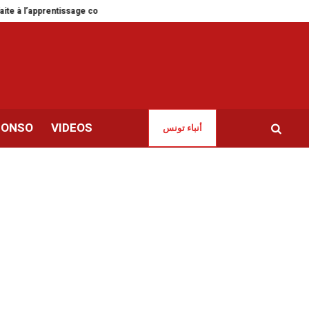
entissage collectif
Djerba célèbre le couscous comme expression de l’ide
CONSO
VIDEOS
أنباء تونس