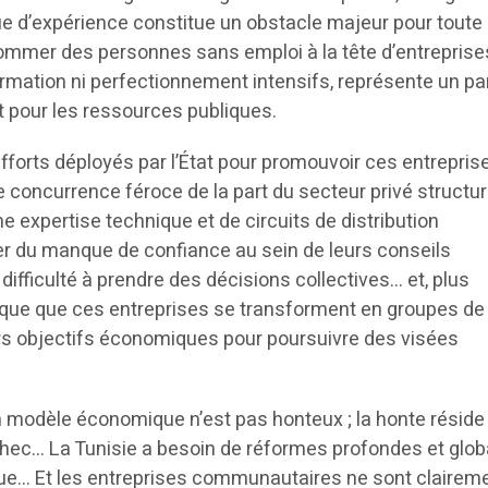
 d’expérience constitue un obstacle majeur pour toute
ommer des personnes sans emploi à la tête d’entreprise
ormation ni perfectionnement intensifs, représente un pa
et pour les ressources publiques.
efforts déployés par l’État pour promouvoir ces entrepris
e concurrence féroce de la part du secteur privé structur
e expertise technique et de circuits de distribution
er du manque de confiance au sein de leurs conseils
 difficulté à prendre des décisions collectives… et, plus
isque que ces entreprises se transforment en groupes de
urs objectifs économiques pour poursuivre des visées
n modèle économique n’est pas honteux ; la honte résid
chec… La Tunisie a besoin de réformes profondes et glob
… Et les entreprises communautaires ne sont clairem