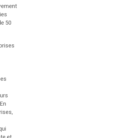
uvement
ies
de 50
prises
ues
eurs
 En
rises,
qui
te et