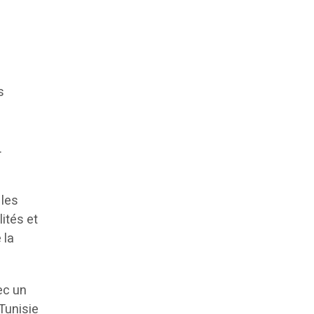
s
.
 les
ités et
 la
ec un
Tunisie