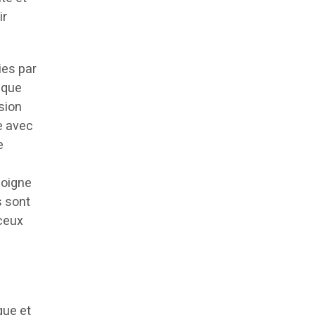
ir
ies par
 que
sion
e avec
e
moigne
s sont
 ceux
s
que et