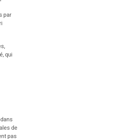
s par
ri
es,
é, qui
e dans
ales de
ent pas