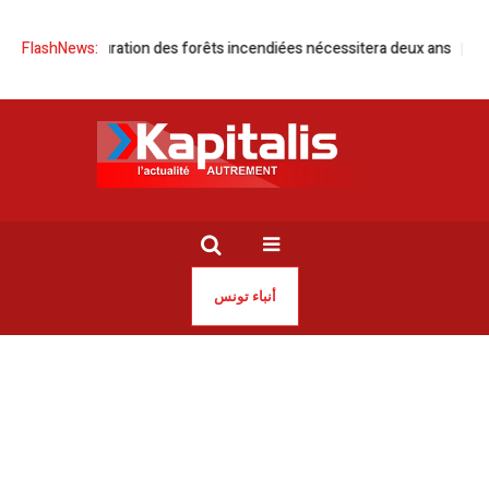
 La restauration des forêts incendiées nécessitera deux ans
FlashNews:
Tunisie / 
أنباء تونس