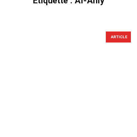
Étiquette :
Al-Ahly
ARTICLE