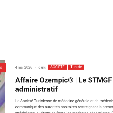
SOCIETE
Tunisie
dans
4 mai 2026
LE
Affaire Ozempic® | Le STMGF m
administratif
La Société Tunisienne de médecine générale et de médecin
communiqué des autorités sanitaires restreignant la presc
spécialistes, excluant de facto les médecins généralistes. 