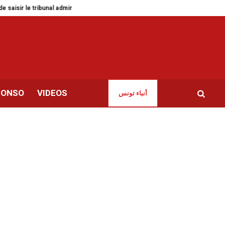
e tribunal administratif
Drogue & blanchiment d’argent | 67 individus arrê
CONSO
VIDEOS
أنباء تونس