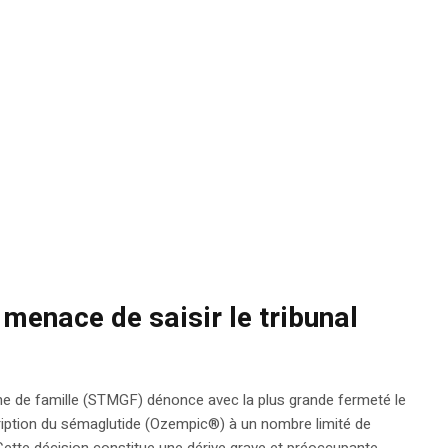
enace de saisir le tribunal
e de famille (STMGF) dénonce avec la plus grande fermeté le
ription du sémaglutide (Ozempic®) à un nombre limité de
Cette décision constitue une dérive grave et préoccupante.