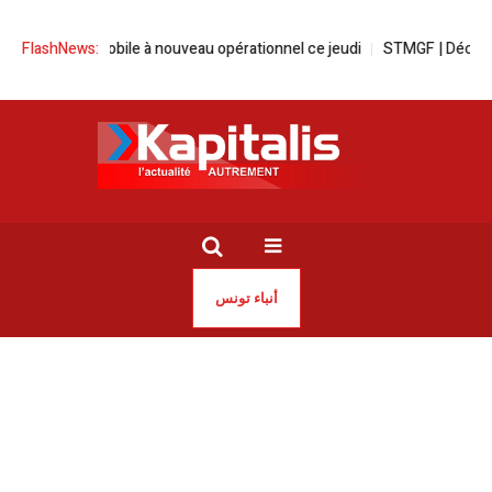
 Le pont mobile à nouveau opérationnel ce jeudi
FlashNews:
STMGF | Décès du Dr A
أنباء تونس