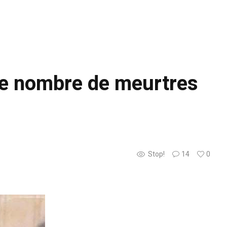
 le nombre de meurtres
Stop!
14
0