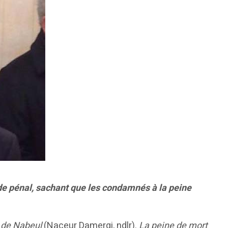
de pénal, sachant que les condamnés à la peine
e de Nabeul
(Naceur Damergi, ndlr).
La peine de mort