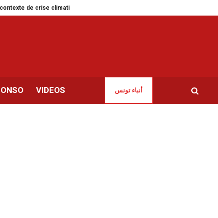
e de crise climatique
Tunisie | Liste des nouveaux dirigeants de l’UGTT
CONSO
VIDEOS
أنباء تونس