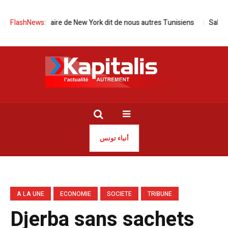
n maire de New York dit de nous autres Tunisiens
FlashNews:
Salon du livre d’Al
أنباء تونس
A LA UNE
ECONOMIE
SOCIETE
TRIBUNE
Djerba sans sachets