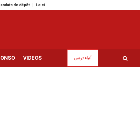
Le cinéma tunisien en force à la 15ᵉ édition du Festival du film africain de
CONSO
VIDEOS
أنباء تونس