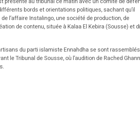
t présenté au tribunal ce matin avec un comité de défe
férents bords et orientations politiques, sachant qu’il
de l’affaire Instalingo, une société de production, de
tion de contenu, située à Kalaa El Kebira (Sousse) et di
rtisans du parti islamiste Ennahdha se sont rassemblé
evant le Tribunal de Sousse, où l’audition de Rached Ghan
s.