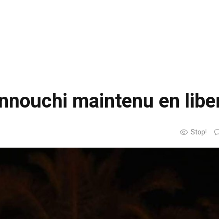
annouchi maintenu en libe
Stop!