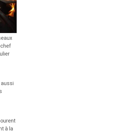
éseaux
 chef
ulier
 aussi
s
courent
t à la