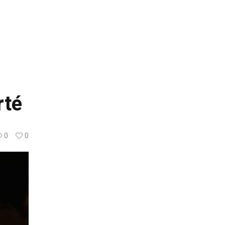
rté
0
0