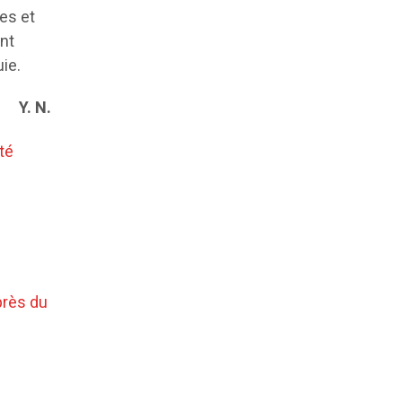
es et
ent
ie.
Y. N.
té
près du