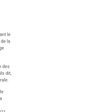
ant le
 de la
nge
m des
s dit,
rale.
le
la