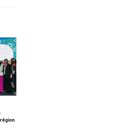
-
 région