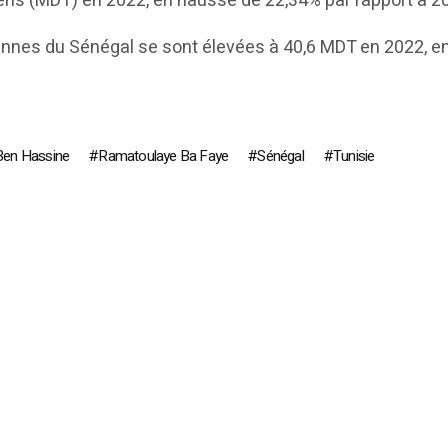
siens (MDT) en 2022, en hausse de 22,34% par rapport à 2
ennes du Sénégal se sont élevées à 40,6 MDT en 2022, e
Ben Hassine
Ramatoulaye Ba Faye
Sénégal
Tunisie