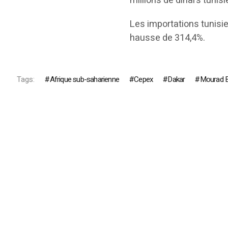
millions de dinars tuni
Les importations tunisi
hausse de 314,4%.
Tags:
Afrique sub-saharienne
Cepex
Dakar
Mourad 