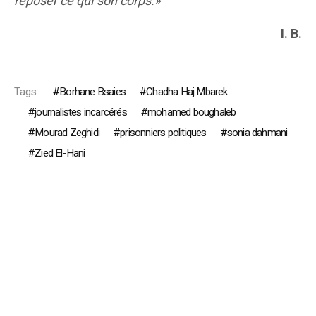
reposer ce qui son corps.»
I. B.
Tags:
Borhane Bsaies
Chadha Haj Mbarek
journalistes incarcérés
mohamed boughaleb
Mourad Zeghidi
prisonniers politiques
sonia dahmani
Zied El-Hani