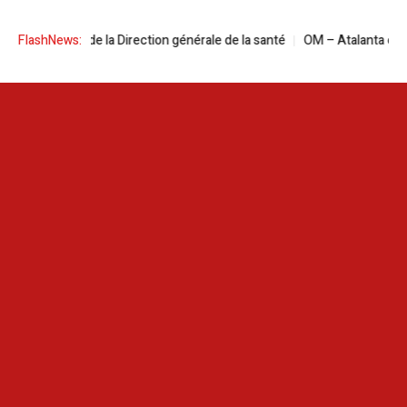
a à la tête de la Direction générale de la santé
FlashNews:
OM – Atalanta en live str