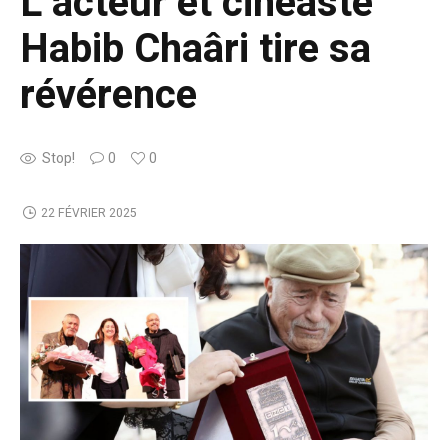
L’acteur et cinéaste
Habib Chaâri tire sa
révérence
Stop!
0
0
22 FÉVRIER 2025