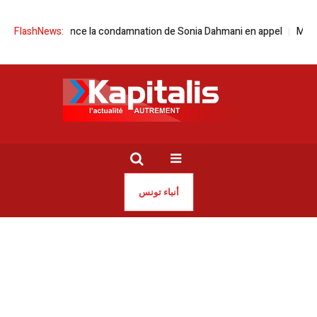
SNJT dénonce la condamnation de Sonia Dahmani en appel
FlashNews:
Météo-Tuni
أنباء تونس