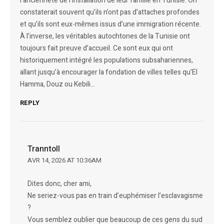
l’ancienneté de l’installation de leur famille en Tunisie. On
constaterait souvent qu’ils n’ont pas d’attaches profondes
et qu’ils sont eux-mêmes issus d’une immigration récente.
​À l’inverse, les véritables autochtones de la Tunisie ont
toujours fait preuve d’accueil. Ce sont eux qui ont
historiquement intégré les populations subsahariennes,
allant jusqu’à encourager la fondation de villes telles qu’El
Hamma, Douz ou Kebili…
REPLY
Tranntoll
AVR 14, 2026 AT 10:36AM
Dites donc, cher ami,
Ne seriez-vous pas en train d’euphémiser l’esclavagisme
?
Vous semblez oublier que beaucoup de ces gens du sud