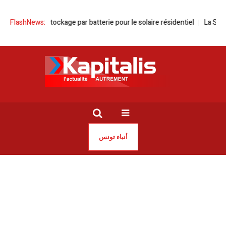
torise le stockage par batterie pour le solaire résidentiel
FlashNews:
La Steg sous 
أنباء تونس