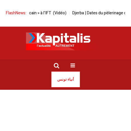
êve américain » à l’IFT (Vidéo)
FlashNews:
​Djerba | Dates du pèlerinage de la Ghri
أنباء تونس