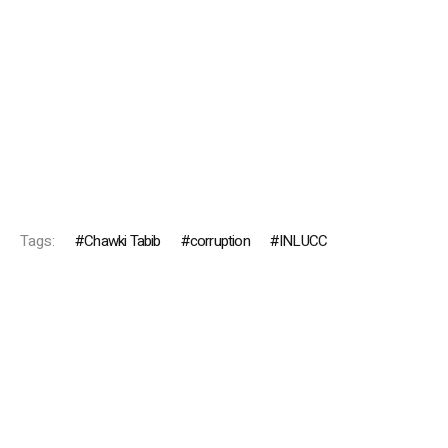
Tags:
Chawki Tabib
corruption
INLUCC