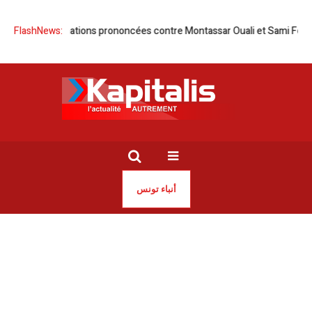
 condamnations prononcées contre Montassar Ouali et Sami Fehri
FlashNews:
Tu
أنباء تونس