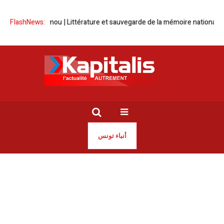
ne Ben Ammou | Littérature et sauvegarde de la mémoire nationale
FlashNews:
‘‘
أنباء تونس