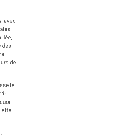
s, avec
nales
llée,
e des
rel
eurs de
sse le
rd-
rquoi
lette
.