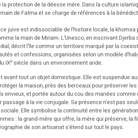
 la protection de la déesse mère. Dans la culture islami
la main de Fatma et se charge de références à la bénédict
nce juive est indissociable de l’histoire locale, la khomsa
omme la main de Miriam. L’Unesco, en inscrivant Djerba s
ial, décrit l’île comme un territoire marqué par la coexi
tés et confessions, organisées selon un modèle d’habi
e
du IX
siècle dans un environnement aride.
st avant tout un objet domestique. Elle est suspendue au
protéger la maison, près des berceaux pour préserver les
s envieux, et portée autour du cou des mariées comme
r passage à la vie conjugale. Sa présence n’est pas seu
i sociale. Elle symbolise la continuité entre les génération
s : la grand-mère qui offre, la mère qui préserve, la fil
éographie de son artisanat s’étend sur tout le pays.