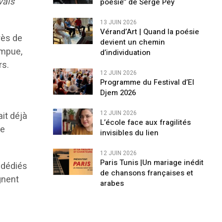
vais
poésie’’ de Serge Pey
13 JUIN 2026
Vérand’Art | Quand la poésie
rès de
devient un chemin
ompue,
d’individuation
rs.
12 JUIN 2026
Programme du Festival d’El
Djem 2026
12 JUIN 2026
ait déjà
L’école face aux fragilités
le
invisibles du lien
12 JUIN 2026
Paris Tunis |Un mariage inédit
 dédiés
de chansons françaises et
gnent
arabes