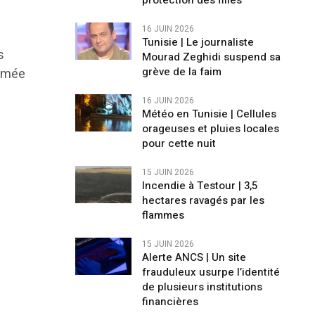
protection des filles
16 JUIN 2026
Tunisie | Le journaliste
s
Mourad Zeghidi suspend sa
grève de la faim
ormée
16 JUIN 2026
Météo en Tunisie | Cellules
orageuses et pluies locales
pour cette nuit
15 JUIN 2026
Incendie à Testour | 3,5
hectares ravagés par les
flammes
15 JUIN 2026
Alerte ANCS | Un site
frauduleux usurpe l’identité
de plusieurs institutions
financières