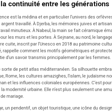
la continuité entre les générations
rence est la médina et en particulier l’univers des orfèvre
n argent travaillé. À Djerba, les mémoires juives et artisa
avail minutieux. À Nabeul, la main se fait céramique émai
pour les murs et les portes. À Sejnane, au nord, le langag
e cuite, inscrit par l’Unesco en 2018 au patrimoine cultu
é, rappelle comment les motifs géométriques et protect
artie d’un savoir transmis principalement par les femmes.
 sorte de petit atlas méditerranéen. Sa silhouette embra
, Rome, les cultures amazighes, l’islam, le judaïsme no
toman et les influences coloniales européennes. C’est pou
la modernité urbaine. Elle n’est plus seulement une amu
 de mariage.
e, un pendentif, un objet touristique, une icône du design