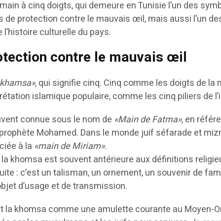
la main à cinq doigts, qui demeure en Tunisie l’un des sym
 de protection contre le mauvais œil, mais aussi l’un de
 l’histoire culturelle du pays.
tection contre le mauvais œil
«khamsa»
, qui signifie cinq. Cinq comme les doigts de la 
rétation islamique populaire, comme les cinq piliers de l’
ouvent connue sous le nom de
«Main de Fatma»
, en référ
du prophète Mohamed. Dans le monde juif séfarade et mizr
ciée à la
«main de Miriam»
.
la khomsa est souvent antérieure aux définitions religi
suite : c’est un talisman, un ornement, un souvenir de fami
objet d’usage et de transmission.
it la khomsa comme une amulette courante au Moyen-Or