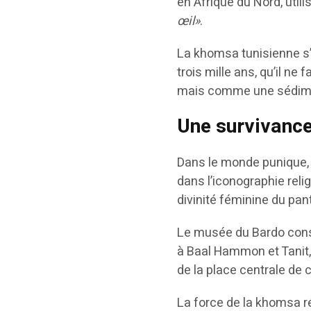
en Afrique du Nord, util
œil»
.
La khomsa tunisienne s’
trois mille ans, qu’il ne
mais comme une sédimen
Une survivance
Dans le monde punique, av
dans l’iconographie reli
divinité féminine du pan
Le musée du Bardo cons
à Baal Hammon et Tanit,
de la place centrale de c
La force de la khomsa r