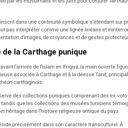
isée par les musulmans et les juifs pour conjurer
«le mau
inscrit dans une continuité symbolique s’étendant sur p
 faut pas interpréter comme une lignée linéaire et ininterr
tation d’images, de croyances et de gestes protecteu
 de la Carthage punique
ant l’arrivée de l’islam en Ifriqiya, la main ouverte figur
gieuse associée à Carthage et à la déesse Tanit, principa
théon carthaginois.
erve des collections puniques comprenant des ex-voto
 tandis que les collections des musées tunisiens témoi
et héritage dans l’histoire religieuse antique du pays.
éside précisément dans son caractère transculturel. À