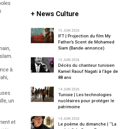
boles
s
+ News Culture
15 JUIN 2026
IFT | Projection du film My
Father’s Scent de Mohamed
main,
Siam (Bande-annonce)
islam.
15 JUIN 2026
Décès du chanteur tunisien
ence à
Kamel Raouf Nagati à l’âge de
ahi,
88 ans
14 JUIN 2026
euses
Tunisie | Les technologies
lle, un
nucléaires pour protéger le
patrimoine
14 JUIN 2026
ient et
Le poème du dimanche | ‘‘La