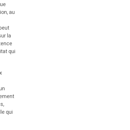
que
ion, au
 peut
ur la
stence
tat qui
x
 un
lement
s,
le qui