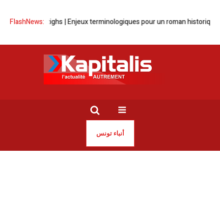
es, Amazighs | Enjeux terminologiques pour un roman historique
FlashNews:
‘‘L’
أنباء تونس