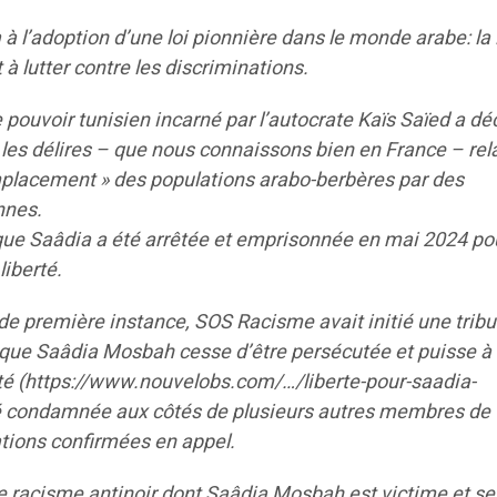
à l’adoption d’une loi pionnière dans le monde arabe: la 
à lutter contre les discriminations.
e pouvoir tunisien incarné par l’autocrate Kaïs Saïed a dé
les délires – que nous connaissons bien en France – rela
placement » des populations arabo-berbères par des
nnes.
que Saâdia a été arrêtée et emprisonnée en mai 2024 po
liberté.
e de première instance, SOS Racisme avait initié une trib
e que Saâdia Mosbah cesse d’être persécutée et puisse à
erté (https://www.nouvelobs.com/…/liberte-pour-saadia-
té condamnée aux côtés de plusieurs autres membres de
tions confirmées en appel.
racisme antinoir dont Saâdia Mosbah est victime et se 