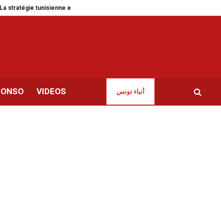
 tunisienne en matière d’énergie renouvelable se heurte à des résistances
CONSO
VIDEOS
أنباء تونس