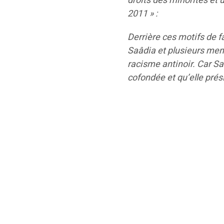
droits des minorités et
2011 » :
Derrière ces motifs de f
Saâdia et plusieurs memb
racisme antinoir. Car Saâ
cofondée et qu’elle prési