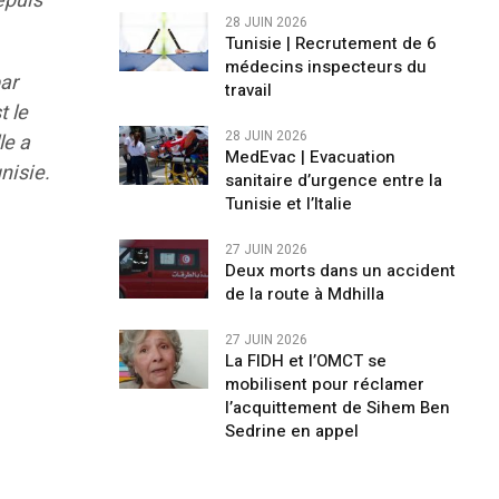
epuis
28 JUIN 2026
Tunisie | Recrutement de 6
médecins inspecteurs du
par
travail
t le
28 JUIN 2026
le a
MedEvac | Evacuation
nisie.
sanitaire d’urgence entre la
Tunisie et l’Italie
27 JUIN 2026
Deux morts dans un accident
de la route à Mdhilla
27 JUIN 2026
La FIDH et l’OMCT se
mobilisent pour réclamer
l’acquittement de Sihem Ben
Sedrine en appel