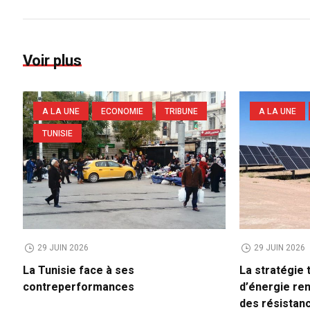
Voir plus
A LA UNE
ECONOMIE
TRIBUNE
A LA UNE
TUNISIE
29 JUIN 2026
29 JUIN 2026
La Tunisie face à ses
La stratégie 
contreperformances
d’énergie re
des résistan