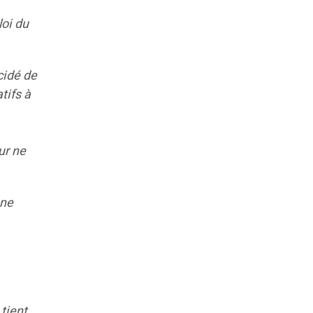
loi du
cidé de
tifs à
ur ne
une
tient