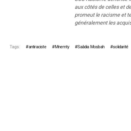
aux côtés de celles et d
promeut le racisme et te
généralement les acquis
Tags:
antiraciste
Mnemty
Saâdia Mosbah
solidarité