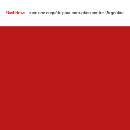
Le FBI lance une enquête pour corruption contre l’Argentine
FlashNews:
Vers la 