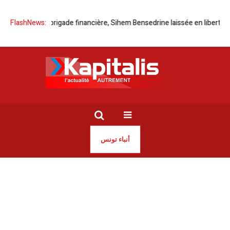
due par la brigade financière, Sihem Bensedrine laissée en liberté
FlashNews:
Lign
أنباء تونس