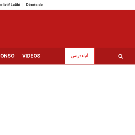
bi
Décès de Liamine Zéroual | Ancien président et vétéran de la guerre d
CONSO
VIDEOS
أنباء تونس