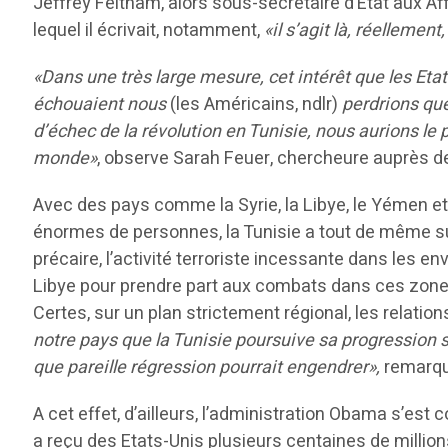
Jeffrey Feltham, alors sous-secrétaire d’Etat aux Af
lequel il écrivait, notamment,
«il s’agit là, réellemen
«Dans une très large mesure, cet intérêt que les Etats
échouaient nous
(les Américains, ndlr)
perdrions quel
d’échec de la révolution en Tunisie, nous aurions le 
monde»
, observe Sarah Feuer, chercheure auprès de
Avec des pays comme la Syrie, la Libye, le Yémen et
énormes de personnes, la Tunisie a tout de même su 
précaire, l’activité terroriste incessante dans les
Libye pour prendre part aux combats dans ces zones
Certes, sur un plan strictement régional, les relati
notre pays que la Tunisie poursuive sa progression su
que pareille régression pourrait engendrer»,
remarqu
A cet effet, d’ailleurs, l’administration Obama s’es
a reçu des Etats-Unis plusieurs centaines de million