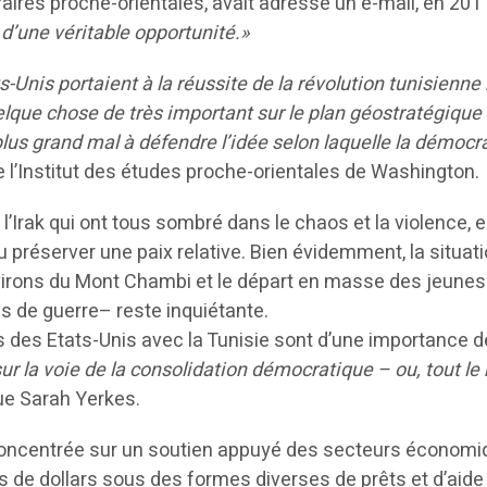
faires proche-orientales, avait adressé un e-mail, en 2011
t, d’une véritable opportunité.»
-Unis portaient à la réussite de la révolution tunisienne 
que chose de très important sur le plan géostratégique (…
plus grand mal à défendre l’idée selon laquelle la démocr
 l’Institut des études proche-orientales de Washington.
 l’Irak qui ont tous sombré dans le chaos et la violence
préserver une paix relative. Bien évidemment, la situati
 environs du Mont Chambi et le départ en masse des jeune
 de guerre– reste inquiétante.
ons des Etats-Unis avec la Tunisie sont d’une importance
r la voie de la consolidation démocratique – ou, tout le m
e Sarah Yerkes.
t concentrée sur un soutien appuyé des secteurs économiqu
s de dollars sous des formes diverses de prêts et d’aide