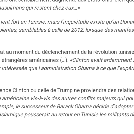
musulmans qui restent chez eux…»
ment fort en Tunisie, mais l’inquiétude existe qu’un Don
olentes, semblables à celle de 2012, lorsque des manife
 d’Etat au moment du déclenchement de la révolution tun
es étrangères américaines (…).
«Clinton avait ardemment s
us intéressée que l’administration Obama à ce que l’expé
idence Clinton ou celle de Trump ne proviendra des relatio
américaine vis-à-vis des autres conflits majeurs qui pour
 exemple, le successeur de Barack Obama décide d’adopter 
 islamique pousserait au retour en Tunisie les militants de