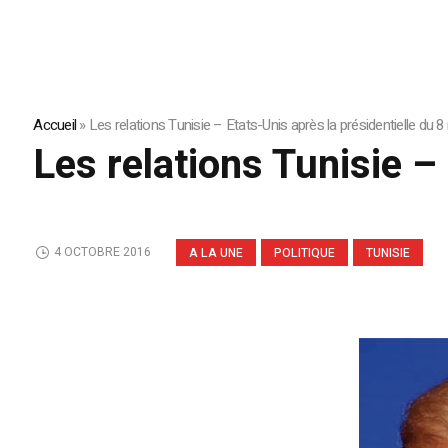
Accueil
»
Les relations Tunisie – Etats-Unis après la présidentielle du
Les relations Tunisie –
4 OCTOBRE 2016
A LA UNE
POLITIQUE
TUNISIE