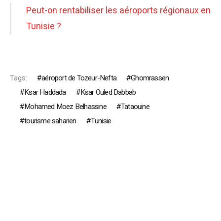
Peut-on rentabiliser les aéroports régionaux en
Tunisie ?
Tags:
aéroport de Tozeur-Nefta
Ghomrassen
Ksar Haddada
Ksar Ouled Dabbab
Mohamed Moez Belhassine
Tataouine
tourisme saharien
Tunisie