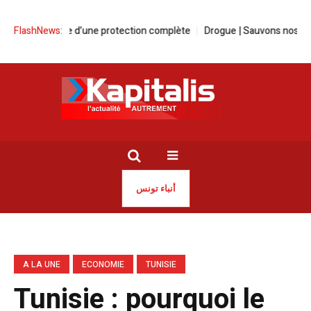
a force d’une protection complète
FlashNews:
Drogue | Sauvons nos jeunes avant q
أنباء تونس
A LA UNE
ECONOMIE
TUNISIE
Tunisie : pourquoi le