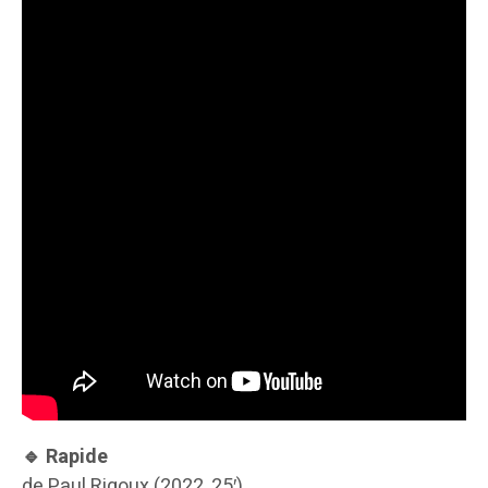
🔹 Rapide
de Paul Rigoux (2022, 25′)