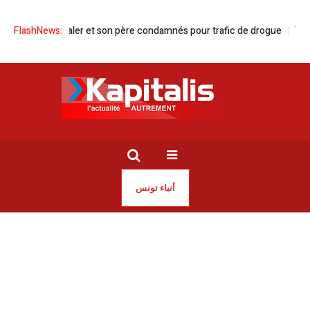
nis | Un dealer et son père condamnés pour trafic de drogue
FlashNews:
TGM | Re
أنباء تونس