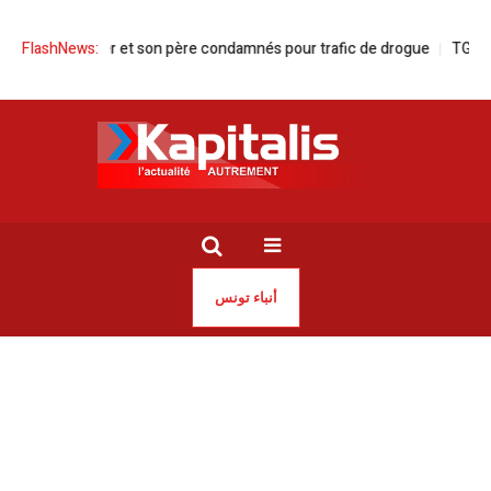
 | Un dealer et son père condamnés pour trafic de drogue
FlashNews:
TGM | Repri
أنباء تونس