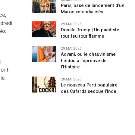
Paris, base de lancement d’un
Maroc «mondialisé»
ce,
ndredi
29 MAI 2026
Donald Trump | Un pacifiste
sés
tout feu tout flamme
29 MAI 2026
Advani, ou le chauvinisme
hindou à l’épreuve de
n
l’Histoire
sont
 le
28 MAI 2026
Le nouveau Parti populaire
des Cafards secoue l’Inde