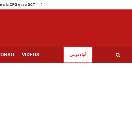
t au GCT
Tabarka 2026 | Arrivée du premier vol touristique en provenance
CONSO
VIDEOS
أنباء تونس