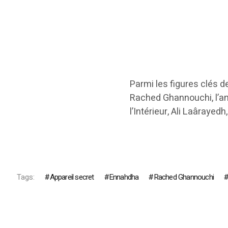
Parmi les figures clés 
Rached Ghannouchi, l’a
l’Intérieur, Ali Laâraye
Tags:
Appareil secret
Ennahdha
Rached Ghannouchi