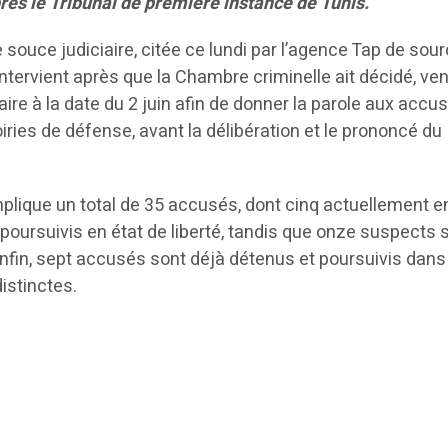
rès le Tribunal de première instance de Tunis.
 souce judiciaire, citée ce lundi par l’agence Tap de sour
ntervient après que la Chambre criminelle ait décidé, ve
faire à la date du 2 juin afin de donner la parole aux accu
oiries de défense, avant la délibération et le prononcé du
mplique un total de 35 accusés, dont cinq actuellement e
poursuivis en état de liberté, tandis que onze suspects 
nfin, sept accusés sont déjà détenus et poursuivis dans
distinctes.