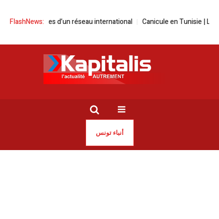
embres d’un réseau international
FlashNews:
Canicule en Tunisie | Les températur
أنباء تونس