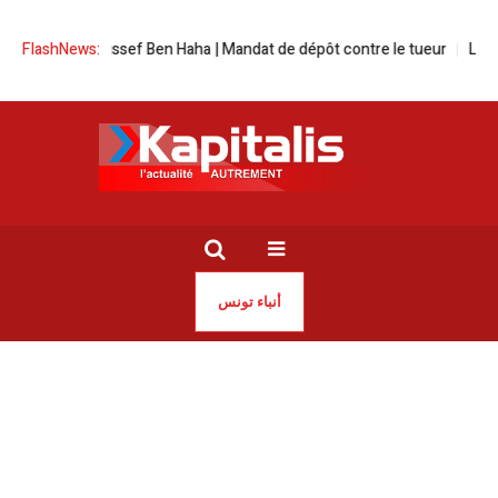
rtre de Youssef Ben Haha | Mandat de dépôt contre le tueur
FlashNews:
La Maiso
أنباء تونس