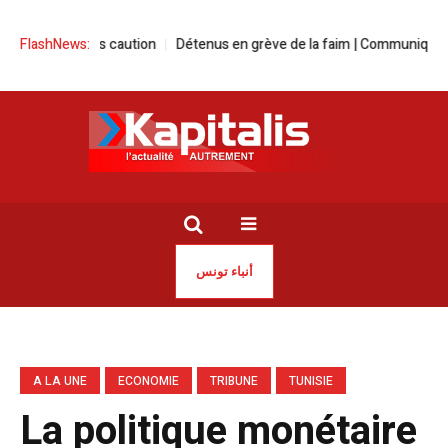
sous caution
FlashNews:
Détenus en grève de la faim | Communiqué de la Directio
أنباء تونس
A LA UNE
ECONOMIE
TRIBUNE
TUNISIE
La politique monétaire