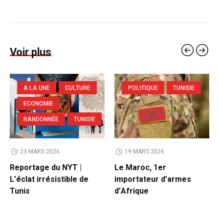
Voir plus
A LA UNE
CULTURE
POLITIQUE
TUNISIE
ECONOMIE
RANDONNÉE
TUNISIE
23 MARS 2026
19 MARS 2026
Reportage du NYT |
Le Maroc, 1er
L’éclat irrésistible de
importateur d’armes
Tunis
d’Afrique