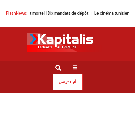
dent mortel | Dix mandats de dépôt
FlashNews:
Le cinéma tunisien en force à la 15
أنباء تونس