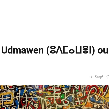
o | Udmawen (ⵓⴷⵎⴰⵡⴻⵏ) ou
Stop!