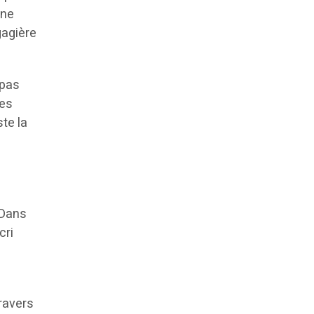
une
gagière
 pas
des
ste la
 Dans
cri
s
ravers