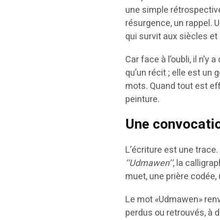
une simple rétrospectiv
résurgence, un rappel. U
qui survit aux siècles e
Car face à l’oubli, il n’
qu’un récit ; elle est u
mots. Quand tout est effac
peinture.
Une convocatio
L’écriture est une trace
‘‘Udmawen’’
, la calligra
muet, une prière codée,
Le mot «Udmawen» renvoi
perdus ou retrouvés, à 