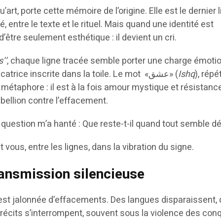
u’art, porte cette mémoire de l’origine. Elle est le dernier 
ré, entre le texte et le rituel. Mais quand une identité est
’être seulement esthétique : il devient un cri.
’’
, chaque ligne tracée semble porter une charge émoti
profonde, comme une cicatrice inscrite dans la toile. Le mot «عشق» (
Ishq
), répé
étaphore : il est à la fois amour mystique et résistanc
ébellion contre l’effacement.
question m’a hanté : Que reste-t-il quand tout semble dé
 vous, entre les lignes, dans la vibration du signe.
transmission silencieuse
é est jalonnée d’effacements. Des langues disparaissent,
 récits s’interrompent, souvent sous la violence des co