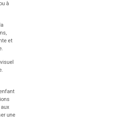
 ou à
la
ons,
nte et
e.
visuel
e.
ri
’enfant
tions
 aux
ser une