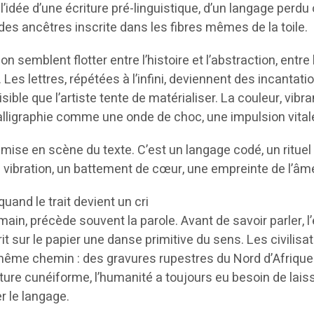
 l’idée d’une écriture pré-linguistique, d’un langage perdu
des ancêtres inscrite dans les fibres mêmes de la toile.
n semblent flotter entre l’histoire et l’abstraction, entre 
 Les lettres, répétées à l’infini, deviennent des incantati
ible que l’artiste tente de matérialiser. La couleur, vibra
alligraphie comme une onde de choc, une impulsion vital
mise en scène du texte. C’est un langage codé, un rituel 
e vibration, un battement de cœur, une empreinte de l’âm
identité : quand le trait devient un c
umain, précède souvent la parole. Avant de savoir parler, l
nscrit sur le papier une danse primitive du sens. Les civilisa
même chemin : des gravures rupestres du Nord d’Afrique
ture cunéiforme, l’humanité a toujours eu besoin de lais
r le langage.