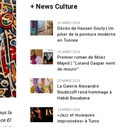
+ News Culture
26 MARS 2026
Décès de Hassen Soufy | Un
pilier de la peinture moderne
en Tunisie
26 MARS 2026
Premier roman de Moez
Majed | ‘‘Lorand Gaspar vient
de mourir’’
25 MARS 2026
La Galerie Alexandre
Roubtzoff rend hommage à
Habib Bouabana
24 MARS 2026
ous la
«Jazz et musiques
ce El
improvisées» à Tunis