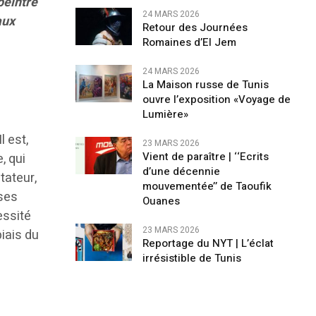
peintre
24 MARS 2026
aux
Retour des Journées
Romaines d’El Jem
24 MARS 2026
La Maison russe de Tunis
ouvre l’exposition «Voyage de
Lumière»
l est,
23 MARS 2026
Vient de paraître | ‘‘Ecrits
, qui
d’une décennie
tateur,
mouvementée’’ de Taoufik
 ses
Ouanes
essité
23 MARS 2026
biais du
Reportage du NYT | L’éclat
irrésistible de Tunis