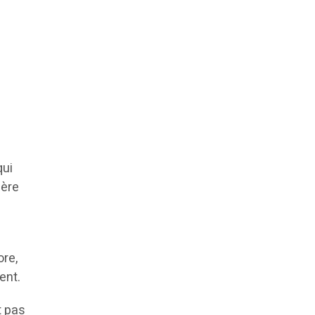
qui
ière
ore,
ment.
t pas