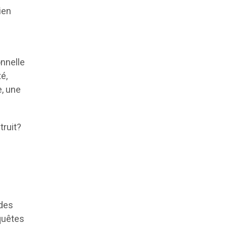
lien
onnelle
té,
e, une
truit?
 des
nquêtes