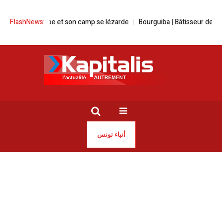
s’embourbe et son camp se lézarde
FlashNews:
Bourguiba | Bâtisseur de l’Etat, 
أنباء تونس