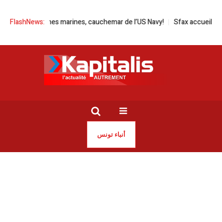
| Les mines marines, cauchemar de l’US Navy!
FlashNews:
Sfax accueille le «Print
أنباء تونس